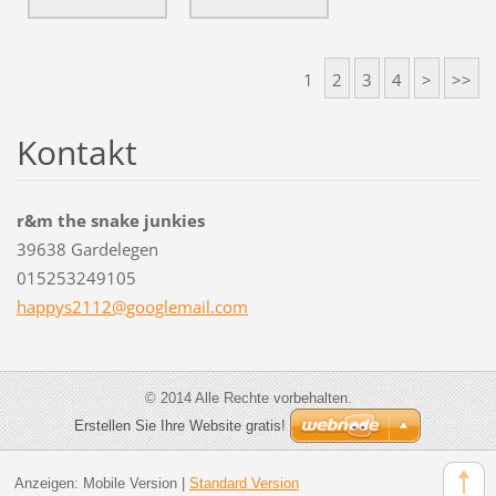
1
2
3
4
>
>>
Kontakt
r&m the snake junkies
39638 Gardelegen
015253249105
happys21
12@googl
email.co
m
© 2014 Alle Rechte vorbehalten.
Erstellen Sie Ihre Website gratis!
Anzeigen:
Mobile Version
|
Standard Version