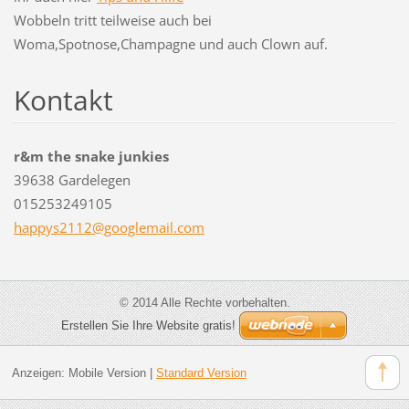
Wobbeln tritt teilweise auch bei
Woma,Spotnose,Champagne und auch Clown auf.
Kontakt
r&m the snake junkies
39638 Gardelegen
015253249105
happys21
12@googl
email.co
m
© 2014 Alle Rechte vorbehalten.
Erstellen Sie Ihre Website gratis!
Anzeigen:
Mobile Version
|
Standard Version