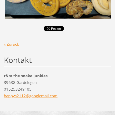
« Zurück
Kontakt
r&m the snake junkies
39638 Gardelegen
015253249105
happys21
12@googl
email.co
m