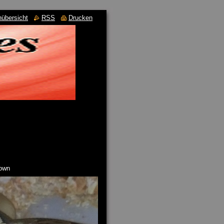
nübersicht
RSS
Drucken
lown