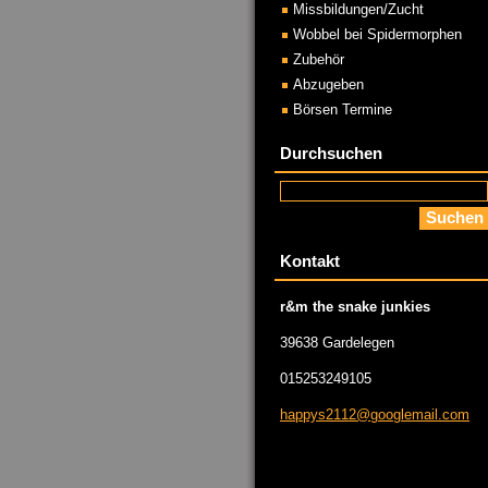
Missbildungen/Zucht
Wobbel bei Spidermorphen
Zubehör
Abzugeben
Börsen Termine
Durchsuchen
Kontakt
r&m the snake junkies
39638 Gardelegen
015253249105
happys21
12@googl
email.co
m