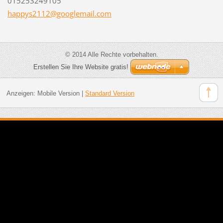
015253249105
happys21
12@googl
email.co
m
© 2014 Alle Rechte vorbehalten.
Erstellen Sie Ihre Website gratis!
Anzeigen:
Mobile Version
|
Standard Version